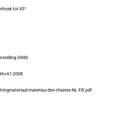
enhoek tot 45°
nstelling GR80
996+A1:2008
ttingmateriaal-materiau-des-chaines-NL-FR.pdf