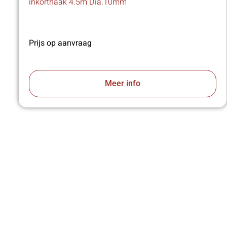
inkorthaak 4.5m Dia.10mm
Prijs op aanvraag
Meer info
VA