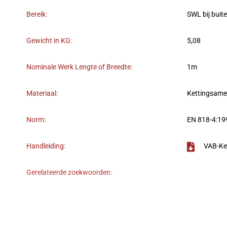
Bereik:
SWL bij buit
Gewicht in KG:
5,08
Nominale Werk Lengte of Breedte:
1m
Materiaal:
Kettingsame
Norm:
EN 818-4:1
Handleiding:
VAB-Ke
Gerelateerde zoekwoorden: