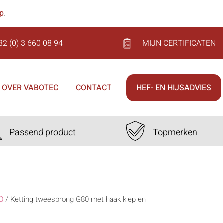
op
.
32 (0) 3 660 08 94
MIJN CERTIFICATEN
OVER VABOTEC
CONTACT
HEF- EN HIJSADVIES
Passend product
Topmerken
0
/
Ketting tweesprong G80 met haak klep en