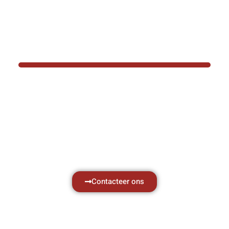
BOTEC HELPT U GRAAG VER
Hef- en hijswerktuigen vereisen kennis van
aken, daarom ondersteunen wij u graag met al 
vragen.
Neem vrijblijvend contact op.
Contacteer ons