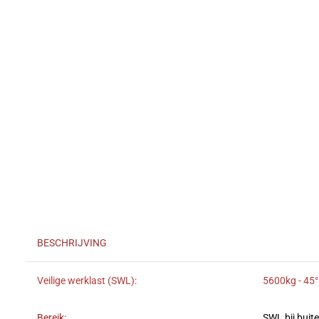
BESCHRIJVING
Veilige werklast (SWL):
5600kg - 45°
Bereik:
SWL bij buit