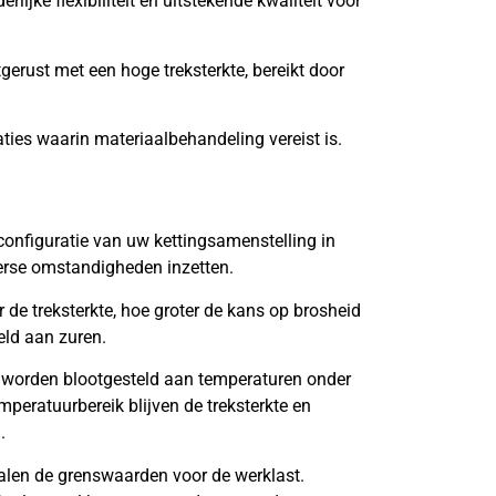
lijke flexibiliteit en uitstekende kwaliteit voor
tgerust met een hoge treksterkte, bereikt door
aties waarin materiaalbehandeling vereist is.
onfiguratie van uw kettingsamenstelling in
verse omstandigheden inzetten.
de treksterkte, hoe groter de kans op brosheid
eld aan zuren.
 worden blootgesteld aan temperaturen onder
mperatuurbereik blijven de treksterkte en
.
len de grenswaarden voor de werklast.