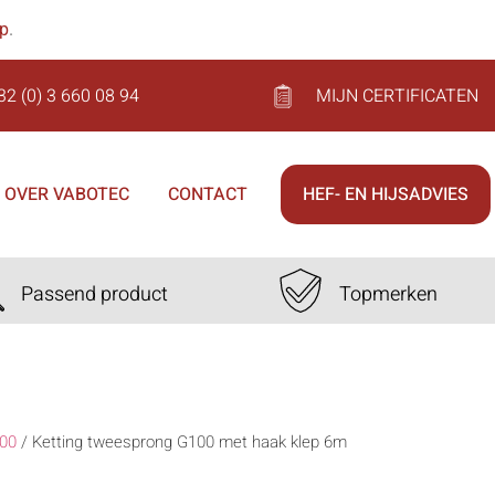
op
.
32 (0) 3 660 08 94
MIJN CERTIFICATEN
OVER VABOTEC
CONTACT
HEF- EN HIJSADVIES
Passend product
Topmerken
00
/
Ketting tweesprong G100 met haak klep 6m