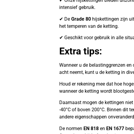
✔ Onze hijskettingen bieden uitzonder
intensief gebruik.
✔ De
Grade 80
hijskettingen zijn ui
het temperen van de ketting.
✔ Geschikt voor gebruik in alle situ
Extra tips:
Wanneer u de belastinggrenzen en c
acht neemt, kunt u de ketting in di
Houd er rekening mee dat hoe hoger 
wanneer de ketting wordt blootgest
Daarnaast mogen de kettingen niet
-40°C of boven 200°C. Binnen dit te
andere eigenschappen onveranderd
De normen
EN 818
en
EN 1677
bepa