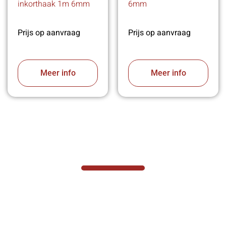
inkorthaak 1m 6mm
6mm
Prijs op aanvraag
Prijs op aanvraag
Meer info
Meer info
VABOTEC HELPT U GRAAG VERDER
Hef- en hijswerktuigen vereisen kennis van
zaken, daarom ondersteunen wij u graag
met al uw vragen.