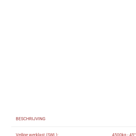
BESCHRIJVING
Veilige werklast (SWL):
4500kg - 45°