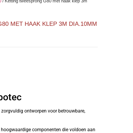
0
/
Ketting tweesprong G80 met haak klep 3m
80 MET HAAK KLEP 3M DIA.10MM
botec
n zorgvuldig ontworpen voor betrouwbare,
it hoogwaardige componenten die voldoen aan