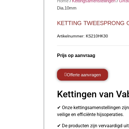
Home
/
Kettingsamenstellingen
/
GR8
Dia.10mm
KETTING TWEESPRONG G
Artikelnummer:
KS210HK30
Prijs op aanvraag
Offerte aanvragen
Kettingen van Va
✔ Onze kettingsamenstellingen zij
veilige en efficiënte hijsoperaties.
✔ De producten zijn vervaardigd u