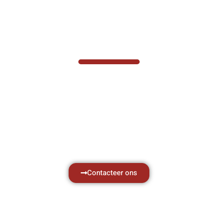
VABOTEC HELPT U GRAAG VERDER
Hef- en hijswerktuigen vereisen kennis van
zaken, daarom ondersteunen wij u graag
met al uw vragen.
Neem vrijblijvend contact op.
Contacteer ons