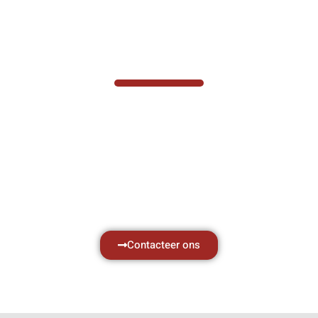
VABOTEC HELPT U GRAAG VERDER
Hef- en hijswerktuigen vereisen kennis van
zaken, daarom ondersteunen wij u graag
met al uw vragen.
Neem vrijblijvend contact op.
Contacteer ons