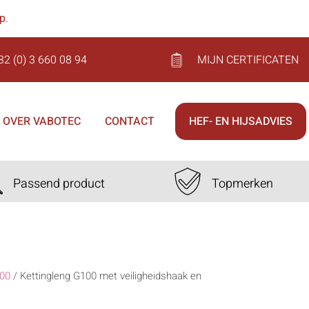
op
.
32 (0) 3 660 08 94
MIJN CERTIFICATEN
OVER VABOTEC
CONTACT
HEF- EN HIJSADVIES
Passend product
Topmerken
00
/
Kettingleng G100 met veiligheidshaak en