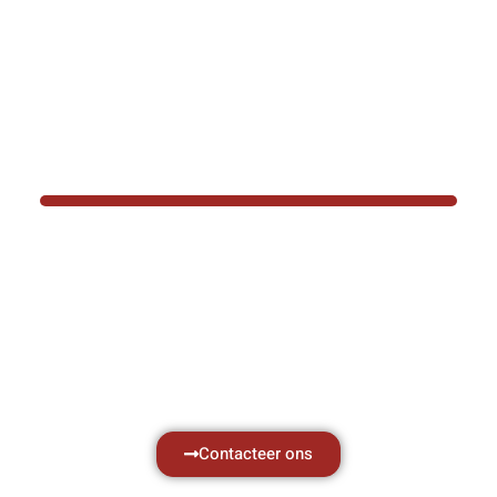
BOTEC HELPT U GRAAG VER
Hef- en hijswerktuigen vereisen kennis van
aken, daarom ondersteunen wij u graag met al 
vragen.
Neem vrijblijvend contact op.
Contacteer ons