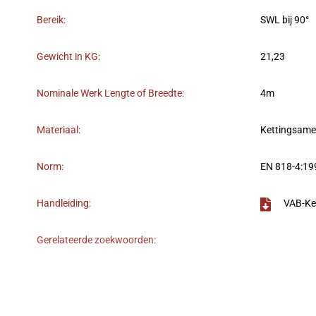
Bereik:
SWL bij 90°
Gewicht in KG:
21,23
Nominale Werk Lengte of Breedte:
4m
Materiaal:
Kettingsame
Norm:
EN 818-4:19
Handleiding:
VAB-Ke
Gerelateerde zoekwoorden: