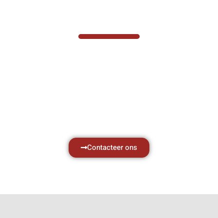
VABOTEC HELPT U GRAAG VERDER
Hef- en hijswerktuigen vereisen kennis van
zaken, daarom ondersteunen wij u graag
met al uw vragen.
Neem vrijblijvend contact op.
Contacteer ons