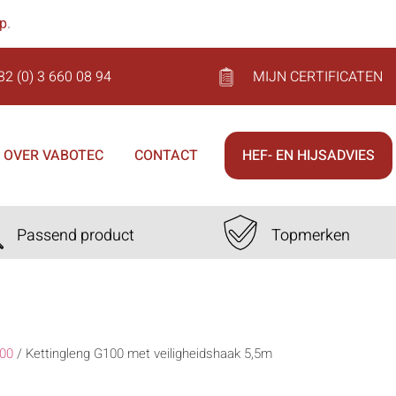
op
.
32 (0) 3 660 08 94
MIJN CERTIFICATEN
OVER VABOTEC
CONTACT
HEF- EN HIJSADVIES
Passend product
Topmerken
00
/
Kettingleng G100 met veiligheidshaak 5,5m