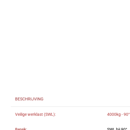
BESCHRIJVING
Veilige werklast (SWL):
4000kg - 90°
Bereik:
SWL bij 90°