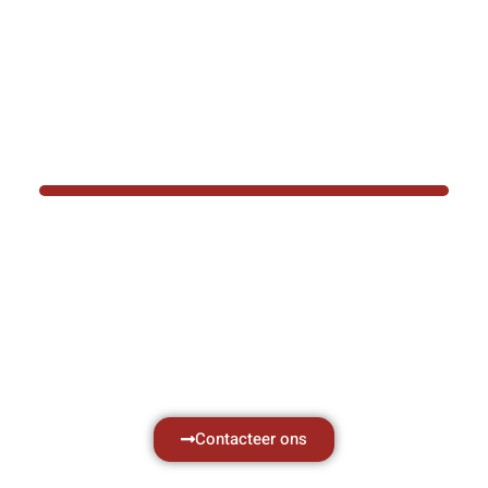
BOTEC HELPT U GRAAG VER
Hef- en hijswerktuigen vereisen kennis van
aken, daarom ondersteunen wij u graag met al 
vragen.
Neem vrijblijvend contact op.
Contacteer ons