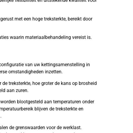
lijke flexibiliteit en uitstekende kwaliteit voor
tgerust met een hoge treksterkte, bereikt door
aties waarin materiaalbehandeling vereist is.
onfiguratie van uw kettingsamenstelling in
verse omstandigheden inzetten.
de treksterkte, hoe groter de kans op brosheid
eld aan zuren.
 worden blootgesteld aan temperaturen onder
mperatuurbereik blijven de treksterkte en
.
len de grenswaarden voor de werklast.