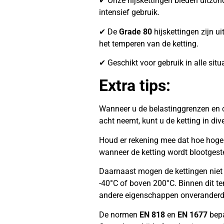
✔ Onze hijskettingen bieden uitzonder
intensief gebruik.
✔ De
Grade 80
hijskettingen zijn ui
het temperen van de ketting.
✔ Geschikt voor gebruik in alle situ
Extra tips:
Wanneer u de belastinggrenzen en c
acht neemt, kunt u de ketting in di
Houd er rekening mee dat hoe hoger 
wanneer de ketting wordt blootgest
Daarnaast mogen de kettingen niet
-40°C of boven 200°C. Binnen dit te
andere eigenschappen onveranderd
De normen
EN 818
en
EN 1677
bepa