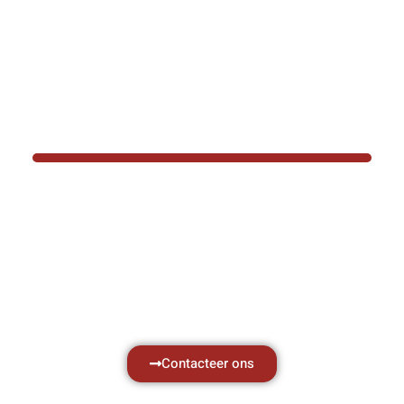
BOTEC HELPT U GRAAG VER
Hef- en hijswerktuigen vereisen kennis van
aken, daarom ondersteunen wij u graag met al 
vragen.
Neem vrijblijvend contact op.
Contacteer ons