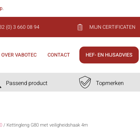
op
.
32 (0) 3 660 08 94
MIJN CERTIFICATEN
OVER VABOTEC
CONTACT
HEF- EN HIJSADVIES
Passend product
Topmerken
0
/
Kettingleng G80 met veiligheidshaak 4m