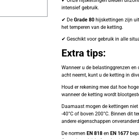
✔ Onze hijskettingen bieden uitzonder
intensief gebruik.
✔ De
Grade 80
hijskettingen zijn ui
het temperen van de ketting.
✔ Geschikt voor gebruik in alle situ
Extra tips:
Wanneer u de belastinggrenzen en c
acht neemt, kunt u de ketting in di
Houd er rekening mee dat hoe hoger 
wanneer de ketting wordt blootgest
Daarnaast mogen de kettingen niet
-40°C of boven 200°C. Binnen dit te
andere eigenschappen onveranderd
De normen
EN 818
en
EN 1677
bepa