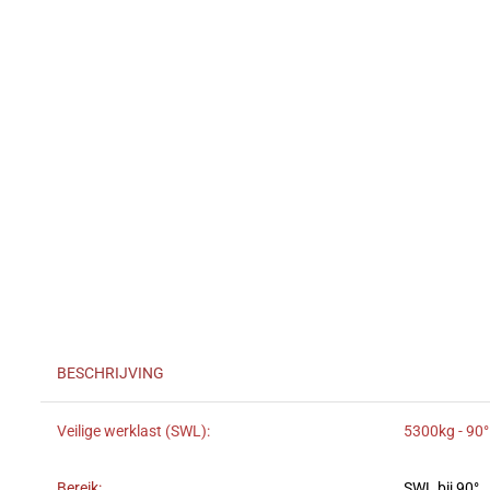
BESCHRIJVING
Veilige werklast (SWL):
5300kg - 90°
Bereik:
SWL bij 90°