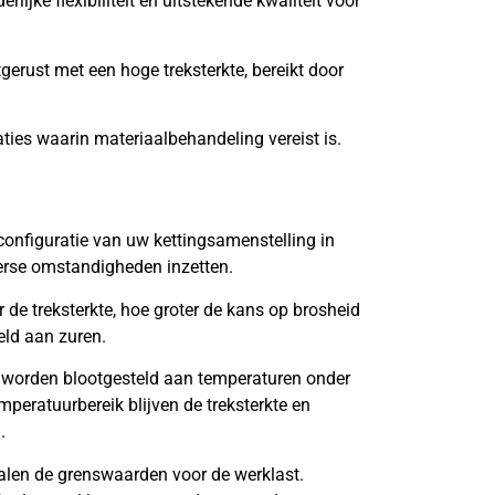
lijke flexibiliteit en uitstekende kwaliteit voor
tgerust met een hoge treksterkte, bereikt door
aties waarin materiaalbehandeling vereist is.
onfiguratie van uw kettingsamenstelling in
verse omstandigheden inzetten.
de treksterkte, hoe groter de kans op brosheid
eld aan zuren.
 worden blootgesteld aan temperaturen onder
mperatuurbereik blijven de treksterkte en
.
len de grenswaarden voor de werklast.