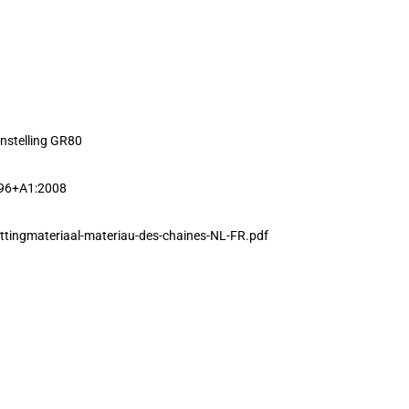
nstelling GR80
996+A1:2008
ttingmateriaal-materiau-des-chaines-NL-FR.pdf