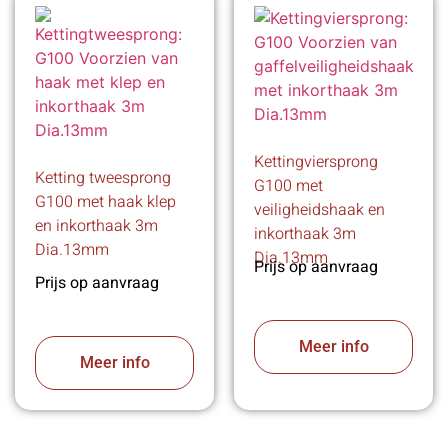
Kettingviersprong
Ketting tweesprong
G100 met
G100 met haak klep
veiligheidshaak en
en inkorthaak 3m
inkorthaak 3m
Dia.13mm
Dia.13mm
Prijs op aanvraag
Prijs op aanvraag
Meer info
Meer info