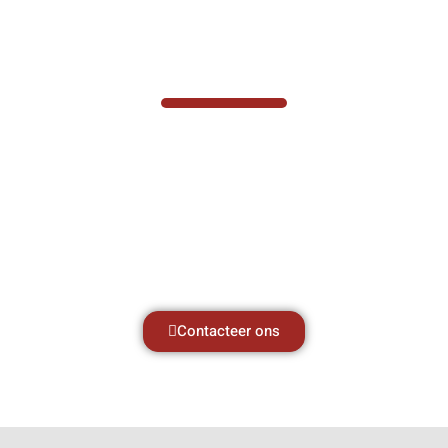
VABOTEC HELPT U GRAAG VERDER
Hef- en hijswerktuigen vereisen kennis van
zaken, daarom ondersteunen wij u graag
met al uw vragen.
Neem vrijblijvend contact op.
Contacteer ons