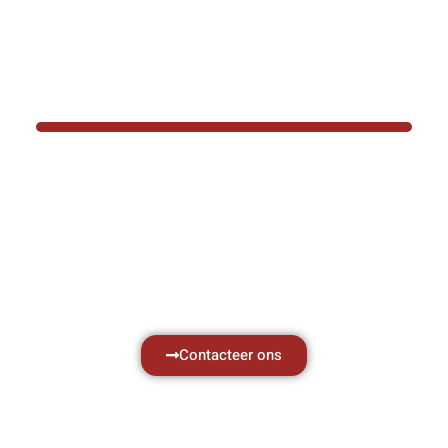
BOTEC HELPT U GRAAG VER
Hef- en hijswerktuigen vereisen kennis van
aken, daarom ondersteunen wij u graag met al 
vragen.
Neem vrijblijvend contact op.
Contacteer ons