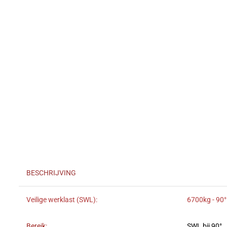
BESCHRIJVING
Veilige werklast (SWL):
6700kg - 90°
Bereik:
SWL bij 90°