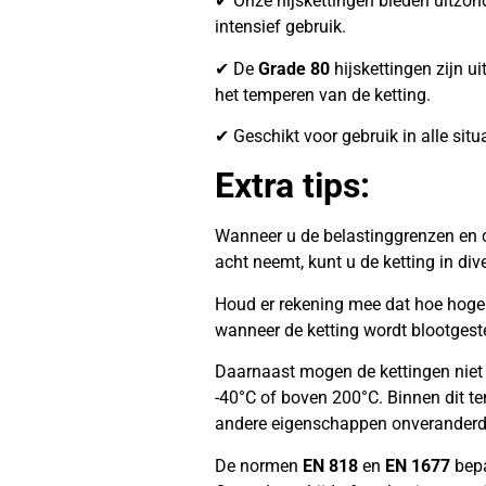
✔ Onze hijskettingen bieden uitzonder
intensief gebruik.
✔ De
Grade 80
hijskettingen zijn ui
het temperen van de ketting.
✔ Geschikt voor gebruik in alle situ
Extra tips:
Wanneer u de belastinggrenzen en c
acht neemt, kunt u de ketting in di
Houd er rekening mee dat hoe hoger 
wanneer de ketting wordt blootgest
Daarnaast mogen de kettingen niet
-40°C of boven 200°C. Binnen dit te
andere eigenschappen onveranderd
De normen
EN 818
en
EN 1677
bepa