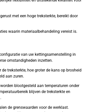
lijke flexibiliteit en uitstekende kwaliteit voor
tgerust met een hoge treksterkte, bereikt door
aties waarin materiaalbehandeling vereist is.
onfiguratie van uw kettingsamenstelling in
verse omstandigheden inzetten.
de treksterkte, hoe groter de kans op brosheid
eld aan zuren.
 worden blootgesteld aan temperaturen onder
mperatuurbereik blijven de treksterkte en
.
len de grenswaarden voor de werklast.