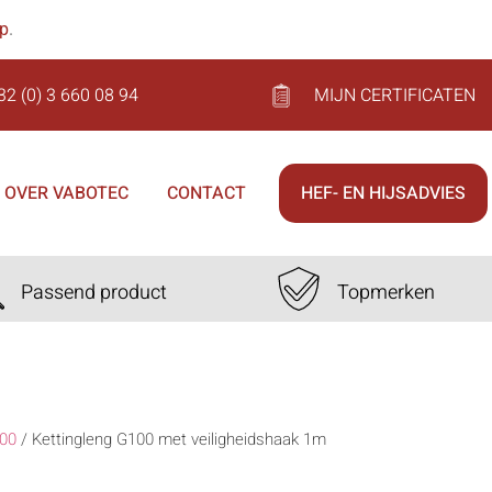
op
.
32 (0) 3 660 08 94
MIJN CERTIFICATEN
OVER VABOTEC
CONTACT
HEF- EN HIJSADVIES
Passend product
Topmerken
00
/
Kettingleng G100 met veiligheidshaak 1m