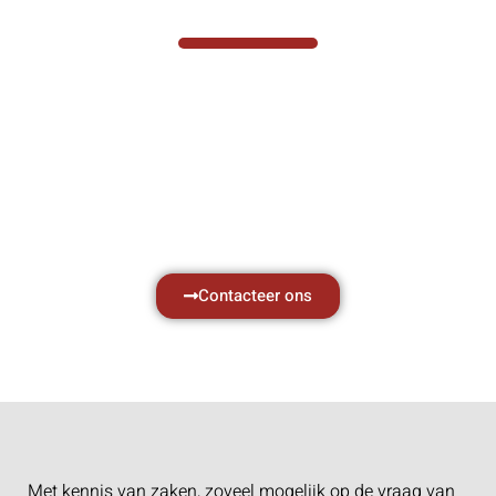
VABOTEC HELPT U GRAAG VERDER
Hef- en hijswerktuigen vereisen kennis van
zaken, daarom ondersteunen wij u graag
met al uw vragen.
Neem vrijblijvend contact op.
Contacteer ons
Met kennis van zaken, zoveel mogelijk op de vraag van