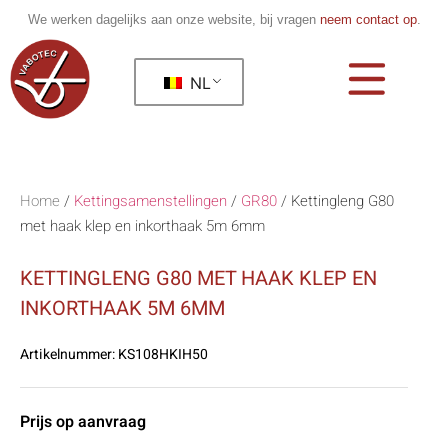
We werken dagelijks aan onze website, bij vragen
neem contact op
.
NL
Home
/
Kettingsamenstellingen
/
GR80
/
Kettingleng G80
met haak klep en inkorthaak 5m 6mm
KETTINGLENG G80 MET HAAK KLEP EN
INKORTHAAK 5M 6MM
Artikelnummer:
KS108HKIH50
Prijs op aanvraag