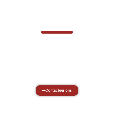
VABOTEC HELPT U GRAAG VERDER
Hef- en hijswerktuigen vereisen kennis van
zaken, daarom ondersteunen wij u graag
met al uw vragen.
Neem vrijblijvend contact op.
Contacteer ons