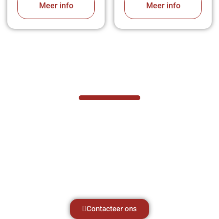
Meer info
Meer info
VABOTEC HELPT U GRAAG VERDER
Hef- en hijswerktuigen vereisen kennis van
zaken, daarom ondersteunen wij u graag
met al uw vragen.
Neem vrijblijvend contact op.
Contacteer ons