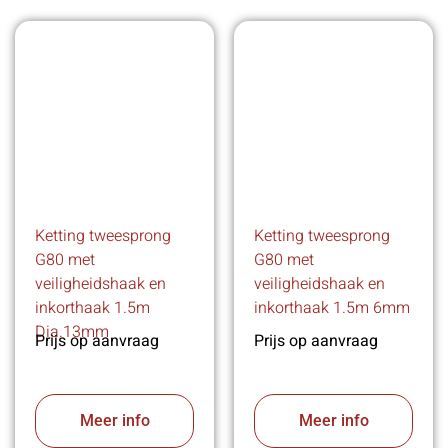
Ketting tweesprong
Ketting tweesprong
G80 met
G80 met
veiligheidshaak en
veiligheidshaak en
inkorthaak 1.5m
inkorthaak 1.5m 6mm
Dia.13mm
Prijs op aanvraag
Prijs op aanvraag
Meer info
Meer info