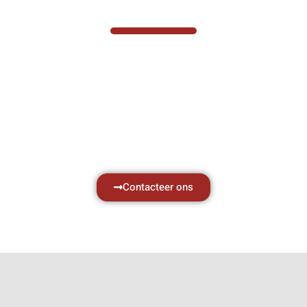
VABOTEC HELPT U GRAAG VERDER
Hef- en hijswerktuigen vereisen kennis van
zaken, daarom ondersteunen wij u graag
met al uw vragen.
Neem vrijblijvend contact op.
Contacteer ons