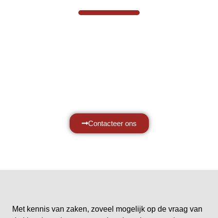
Hef- en hijswerktuigen vereisen kennis
van zaken, daarom ondersteunen wij u
graag met al uw vragen.
Neem vrijblijvend contact op.
Contacteer ons
Met kennis van zaken, zoveel mogelijk op de vraag van