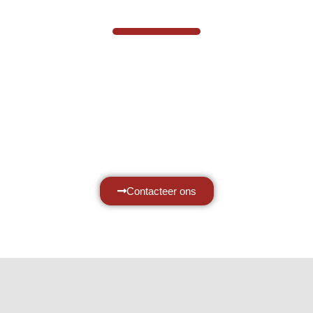
VABOTEC HELPT U GRAAG VERDER
Hef- en hijswerktuigen vereisen kennis
van zaken, daarom ondersteunen wij u
graag met al uw vragen.
Neem vrijblijvend contact op.
Contacteer ons