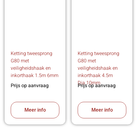
Ketting tweesprong
Ketting tweesprong
G80 met
G80 met
veiligheidshaak en
veiligheidshaak en
inkorthaak 1.5m 6mm
inkorthaak 4.5m
Dia.10mm
Prijs op aanvraag
Prijs op aanvraag
Meer info
Meer info