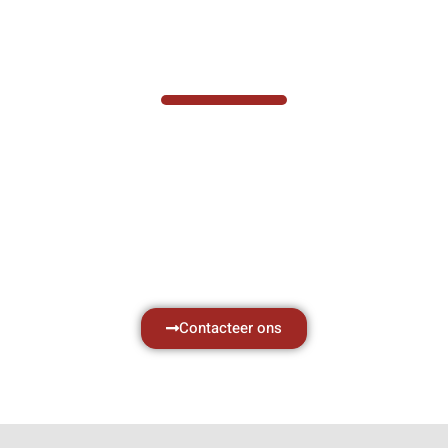
VABOTEC HELPT U GRAAG VERDER
Hef- en hijswerktuigen vereisen kennis van
zaken, daarom ondersteunen wij u graag
met al uw vragen.
Neem vrijblijvend contact op.
Contacteer ons