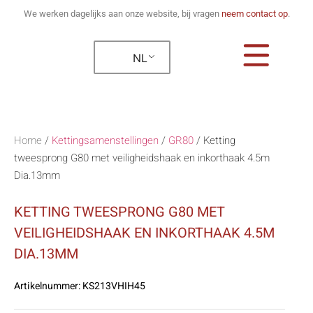
We werken dagelijks aan onze website, bij vragen
neem contact op
.
NL
Home
/
Kettingsamenstellingen
/
GR80
/
Ketting
tweesprong G80 met veiligheidshaak en inkorthaak 4.5m
Dia.13mm
KETTING TWEESPRONG G80 MET
VEILIGHEIDSHAAK EN INKORTHAAK 4.5M
DIA.13MM
Artikelnummer:
KS213VHIH45