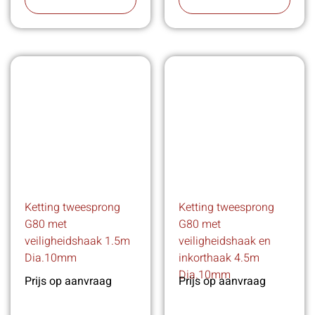
Ketting tweesprong
Ketting tweesprong
G80 met
G80 met
veiligheidshaak 1.5m
veiligheidshaak en
Dia.10mm
inkorthaak 4.5m
Dia.10mm
Prijs op aanvraag
Prijs op aanvraag