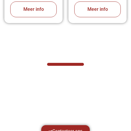
Meer info
Meer info
VABOTEC HELPT U GRAAG VERDER
Hef- en hijswerktuigen vereisen kennis van
zaken, daarom ondersteunen wij u graag
met al uw vragen.
Neem vrijblijvend contact op.