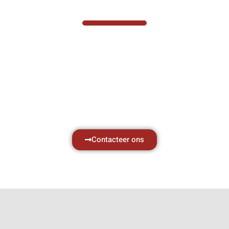
VABOTEC HELPT U GRAAG VERDER
Hef- en hijswerktuigen vereisen kennis van
zaken, daarom ondersteunen wij u graag
met al uw vragen.
Neem vrijblijvend contact op.
Contacteer ons