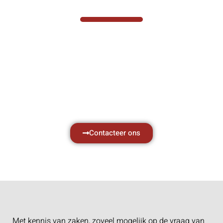
VABOTEC HELPT U GRAAG VERDER
Hef- en hijswerktuigen vereisen kennis van
zaken, daarom ondersteunen wij u graag
met al uw vragen.
Neem vrijblijvend contact op.
Contacteer ons
Met kennis van zaken, zoveel mogelijk op de vraag van