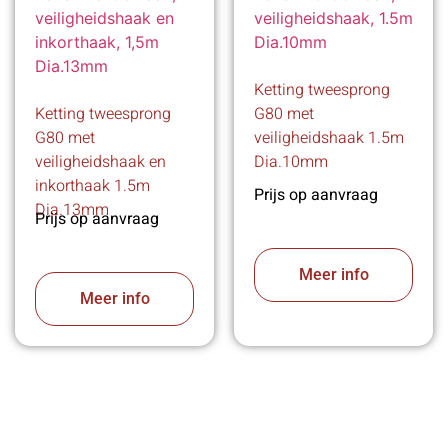
Ketting tweesprong
Ketting tweesprong
G80 met
G80 met
veiligheidshaak 1.5m
veiligheidshaak en
Dia.10mm
inkorthaak 1.5m
Prijs op aanvraag
Dia.13mm
Prijs op aanvraag
Meer info
Meer info