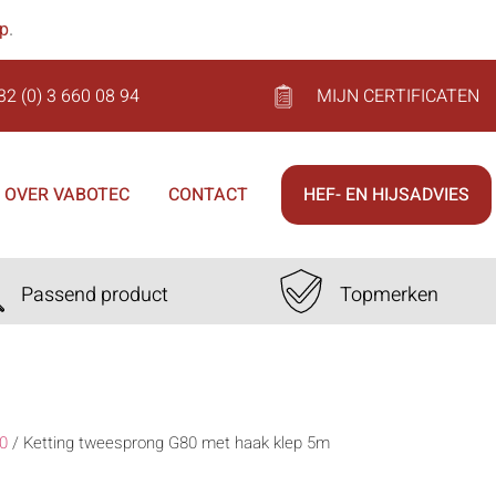
op
.
32 (0) 3 660 08 94
MIJN CERTIFICATEN
OVER VABOTEC
CONTACT
HEF- EN HIJSADVIES
Passend product
Topmerken
0
/
Ketting tweesprong G80 met haak klep 5m