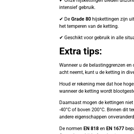
✔ Onze hijskettingen bieden uitzonder
intensief gebruik.
✔ De
Grade 80
hijskettingen zijn ui
het temperen van de ketting.
✔ Geschikt voor gebruik in alle situ
Extra tips:
Wanneer u de belastinggrenzen en c
acht neemt, kunt u de ketting in di
Houd er rekening mee dat hoe hoger 
wanneer de ketting wordt blootgest
Daarnaast mogen de kettingen niet
-40°C of boven 200°C. Binnen dit te
andere eigenschappen onveranderd
De normen
EN 818
en
EN 1677
bepa