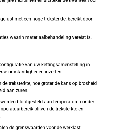
lijke flexibiliteit en uitstekende kwaliteit voor
tgerust met een hoge treksterkte, bereikt door
aties waarin materiaalbehandeling vereist is.
onfiguratie van uw kettingsamenstelling in
verse omstandigheden inzetten.
de treksterkte, hoe groter de kans op brosheid
eld aan zuren.
 worden blootgesteld aan temperaturen onder
mperatuurbereik blijven de treksterkte en
.
len de grenswaarden voor de werklast.