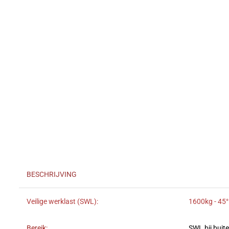
BESCHRIJVING
Veilige werklast (SWL):
1600kg - 45°
Bereik:
SWL bij buit