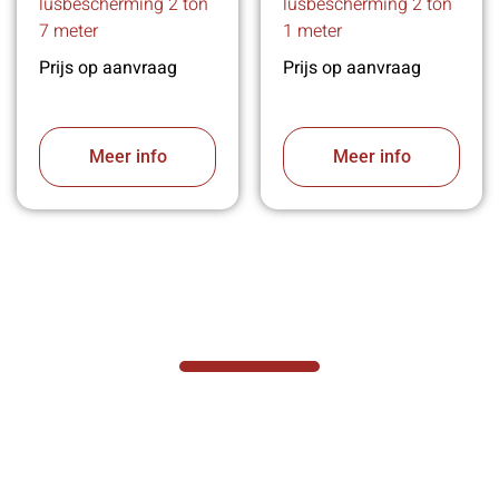
lusbescherming 2 ton
lusbescherming 2 ton
7 meter
1 meter
Prijs op aanvraag
Prijs op aanvraag
Meer info
Meer info
VABOTEC HELPT U GRAAG VERDER
Hef- en hijswerktuigen vereisen kennis van
zaken, daarom ondersteunen wij u graag
met al uw vragen.