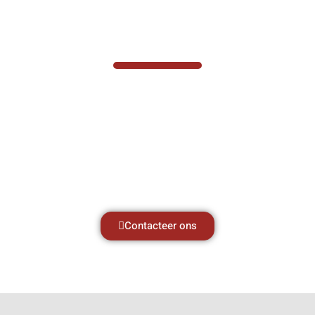
VABOTEC HELPT U GRAAG VERDER
Hef- en hijswerktuigen vereisen kennis van
zaken, daarom ondersteunen wij u graag
met al uw vragen.
Neem vrijblijvend contact op.
Contacteer ons