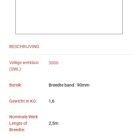
BESCHRIJVING
Veilige werklast
3000
(SWL):
Bereik:
Breedte band : 90mm
Gewicht in KG:
1,6
Nominale Werk
Lengte of
2,5m
Breedte: