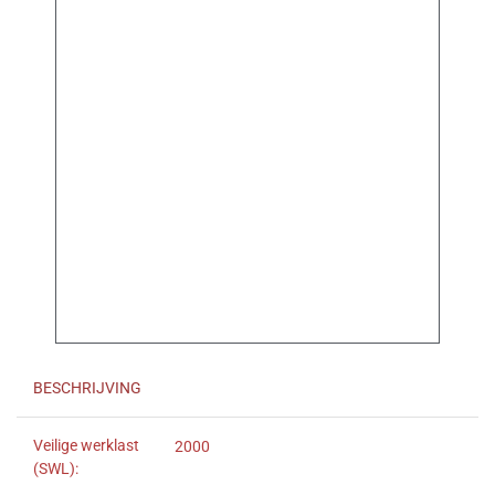
BESCHRIJVING
Veilige werklast
2000
(SWL):