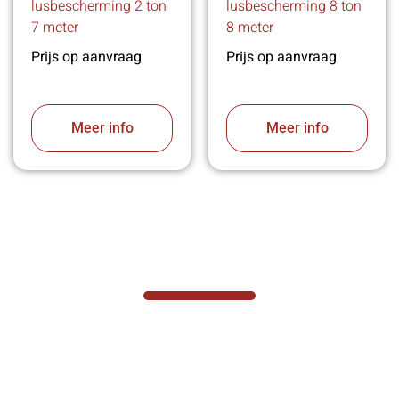
lusbescherming 2 ton
lusbescherming 8 ton
7 meter
8 meter
Prijs op aanvraag
Prijs op aanvraag
Meer info
Meer info
VABOTEC HELPT U GRAAG VERDER
Hef- en hijswerktuigen vereisen kennis van
zaken, daarom ondersteunen wij u graag
met al uw vragen.