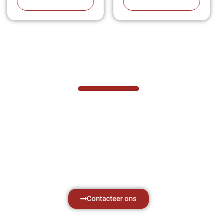
VABOTEC HELPT U GRAAG VERDER
Hef- en hijswerktuigen vereisen kennis van
zaken, daarom ondersteunen wij u graag
met al uw vragen.
Neem vrijblijvend contact op.
Contacteer ons