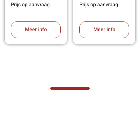
Prijs op aanvraag
Prijs op aanvraag
Meer info
Meer info
VABOTEC HELPT U GRAAG VERDER
Hef- en hijswerktuigen vereisen kennis van
zaken, daarom ondersteunen wij u graag
met al uw vragen.
Neem vrijblijvend contact op.