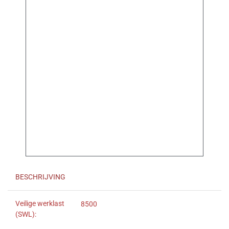
BESCHRIJVING
Veilige werklast
8500
(SWL):