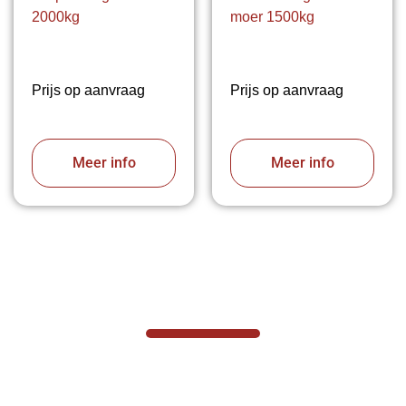
2000kg
moer 1500kg
Prijs op aanvraag
Prijs op aanvraag
Meer info
Meer info
VABOTEC HELPT U GRAAG VERDER
Hef- en hijswerktuigen vereisen kennis
van zaken, daarom ondersteunen wij u