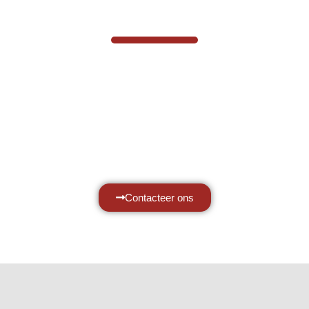
VABOTEC HELPT U GRAAG VERDER
Hef- en hijswerktuigen vereisen kennis
van zaken, daarom ondersteunen wij u
graag met al uw vragen.
Neem vrijblijvend contact op.
Contacteer ons