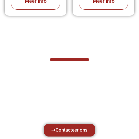
Meer info
Meer info
VABOTEC HELPT U GRAAG VERDER
Hef- en hijswerktuigen vereisen kennis van
zaken, daarom ondersteunen wij u graag
met al uw vragen.
Neem vrijblijvend contact op.
Contacteer ons