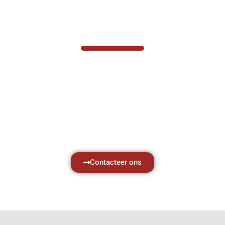
VABOTEC HELPT U GRAAG VERDER
Hef- en hijswerktuigen vereisen kennis van
zaken, daarom ondersteunen wij u graag
met al uw vragen.
Neem vrijblijvend contact op.
Contacteer ons