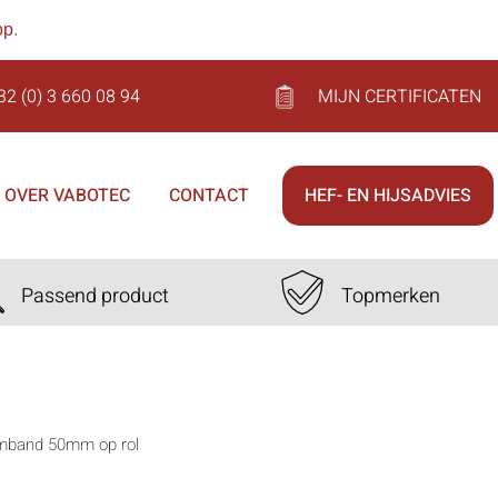
op
.
32 (0) 3 660 08 94
MIJN CERTIFICATEN
OVER VABOTEC
CONTACT
HEF- EN HIJSADVIES
Passend product
Topmerken
mband 50mm op rol