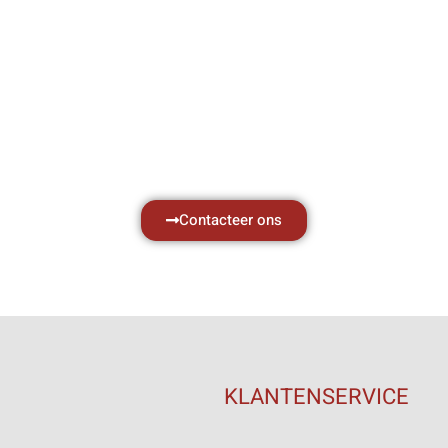
Hef- en hijswerktuigen vereisen kennis van
aken, daarom ondersteunen wij u graag met al 
vragen.
Neem vrijblijvend contact op.
Contacteer ons
KLANTENSERVICE