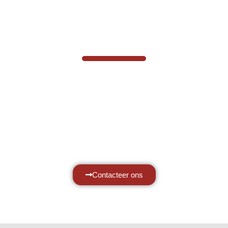
VABOTEC HELPT U GRAAG VERDER
Hef- en hijswerktuigen vereisen kennis
van zaken, daarom ondersteunen wij u
graag met al uw vragen.
Neem vrijblijvend contact op.
Contacteer ons