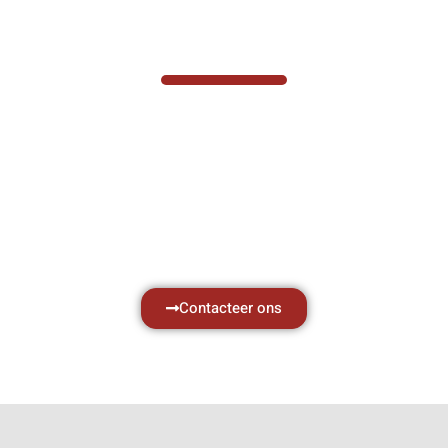
VABOTEC HELPT U GRAAG VERDER
Hef- en hijswerktuigen vereisen kennis van
zaken, daarom ondersteunen wij u graag
met al uw vragen.
Neem vrijblijvend contact op.
Contacteer ons