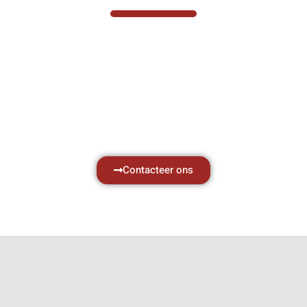
Hef- en hijswerktuigen vereisen kennis van
zaken, daarom ondersteunen wij u graag
met al uw vragen.
Neem vrijblijvend contact op.
Contacteer ons