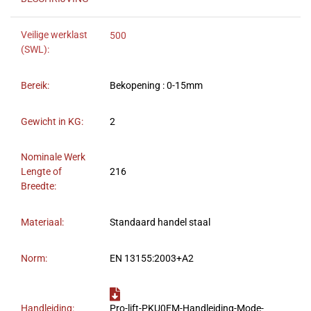
Veilige werklast
500
(SWL):
Bereik:
Bekopening : 0-15mm
Gewicht in KG:
2
Nominale Werk
Lengte of
216
Breedte:
Materiaal:
Standaard handel staal
Norm:
EN 13155:2003+A2
Handleiding:
Pro-lift-PKU0EM-Handleiding-Mode-