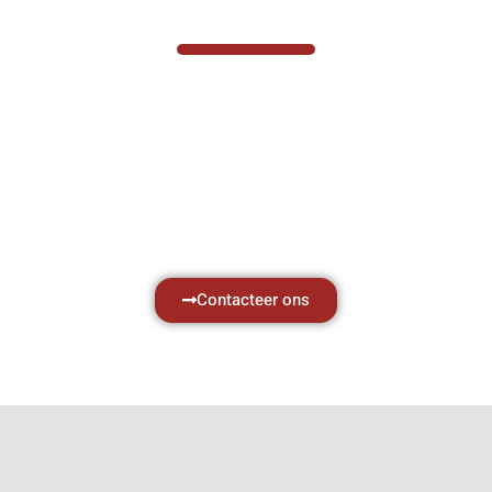
VABOTEC HELPT U GRAAG VERDER
Hef- en hijswerktuigen vereisen kennis van
zaken, daarom ondersteunen wij u graag
met al uw vragen.
Neem vrijblijvend contact op.
Contacteer ons