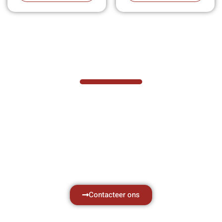
VABOTEC HELPT U GRAAG VERDER
Hef- en hijswerktuigen vereisen kennis van
zaken, daarom ondersteunen wij u graag
met al uw vragen.
Neem vrijblijvend contact op.
Contacteer ons