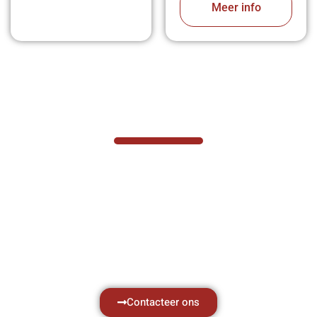
Meer info
VABOTEC HELPT U GRAAG VERDER
Hef- en hijswerktuigen vereisen kennis van
zaken, daarom ondersteunen wij u graag
met al uw vragen.
Neem vrijblijvend contact op.
Contacteer ons