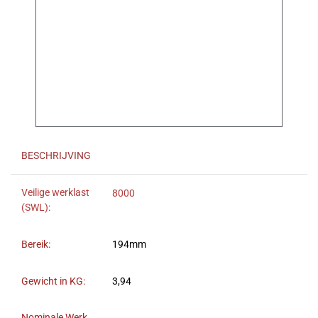
BESCHRIJVING
Veilige werklast
8000
(SWL):
Bereik:
194mm
Gewicht in KG:
3,94
Nominale Werk