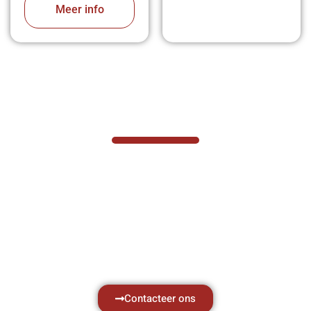
Meer info
VABOTEC HELPT U GRAAG VERDER
Hef- en hijswerktuigen vereisen kennis van
zaken, daarom ondersteunen wij u graag
met al uw vragen.
Neem vrijblijvend contact op.
Contacteer ons