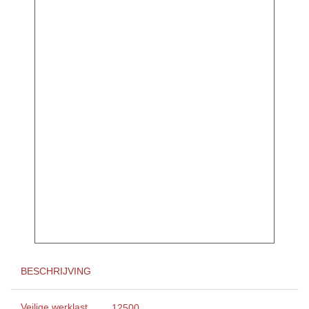
BESCHRIJVING
Veilige werklast
12500