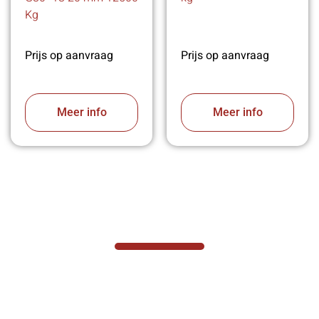
Kg
Prijs op aanvraag
Prijs op aanvraag
Meer info
Meer info
VABOTEC HELPT U GRAAG VERDER
Hef- en hijswerktuigen vereisen kennis van
zaken, daarom ondersteunen wij u graag