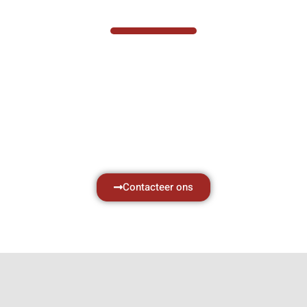
VABOTEC HELPT U GRAAG VERDER
Hef- en hijswerktuigen vereisen kennis van
zaken, daarom ondersteunen wij u graag
met al uw vragen.
Neem vrijblijvend contact op.
Contacteer ons